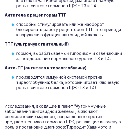
клетках ЩЖ. Тиреопероксидаза играет важную
роль в синтезе гормонов ЩЖ - Т3 и Т4.
Антитела к рецепторам ТТГ
способны стимулировать или же наоборот
блокировать работу рецепторов ТТГ, что приводит
к нарушению функции щитовидной железы.
ТТГ (ультрачувствительный)
гормон, вырабатываемый гипофизом и отвечающий
за поддержание нормального уровня Т3 и Т4.
Анти-ТГ (антитела к тиреоглобулину)
производятся иммунной системой против
тиреоглобулина; белка, который играет ключевую
роль в синтезе гормонов ЩЖ (Т3 и Т4).
Исследования, входящие в пакет "Аутоиммунные
заболевания щитовидной железы", включают
специфические маркеры, направленные против
предшественников гормонов ЩЖ, решающие ключевую
роль в постановке диагнозов:Тиреодит Хашимото и