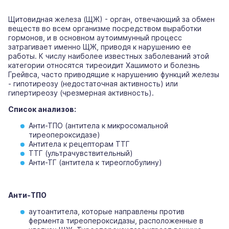
Щитовидная железа (ЩЖ) - орган, отвечающий за обмен
веществ во всем организме посредством выработки
гормонов, и в основном аутоиммунный процесс
затрагивает именно ЩЖ, приводя к нарушению ее
работы. К числу наиболее известных заболеваний этой
категории относятся тиреоидит Хашимото и болезнь
Грейвса, часто приводящие к нарушению функций железы
- гипотиреозу (недостаточная активность) или
гипертиреозу (чрезмерная активность).
Список анализов:
Анти-ТПО (антитела к микросомальной
тиреопероксидазе)
Антитела к рецепторам ТТГ
ТТГ (ультрачувствительный)
Анти-ТГ (антитела к тиреоглобулину)
Анти-ТПО
аутоантитела, которые направлены против
фермента тиреопероксидазы, расположенные в