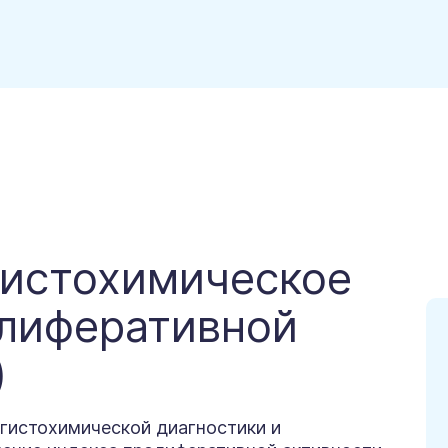
гистохимическое
лиферативной
)
истохимической диагностики и