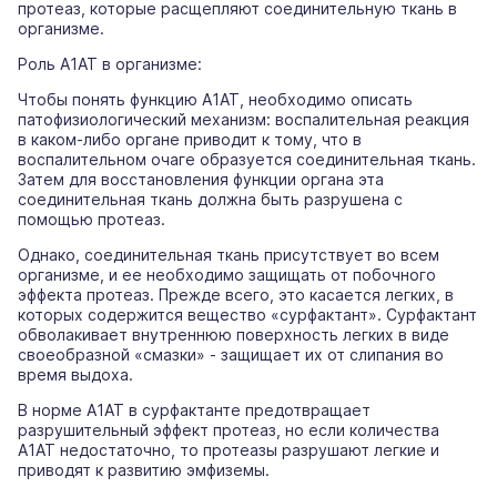
протеаз, которые расщепляют соединительную ткань в
организме.
Роль А1АТ в организме:
Чтобы понять функцию А1АТ, необходимо описать
патофизиологический механизм: воспалительная реакция
в каком-либо органе приводит к тому, что в
воспалительном очаге образуется соединительная ткань.
Затем для восстановления функции органа эта
соединительная ткань должна быть разрушена с
помощью протеаз.
Однако, соединительная ткань присутствует во всем
организме, и ее необходимо защищать от побочного
эффекта протеаз. Прежде всего, это касается легких, в
которых содержится вещество «сурфактант». Сурфактант
обволакивает внутреннюю поверхность легких в виде
своеобразной «смазки» - защищает их от слипания во
время выдоха.
В норме А1АТ в сурфактанте предотвращает
разрушительный эффект протеаз, но если количества
А1АТ недостаточно, то протеазы разрушают легкие и
приводят к развитию эмфиземы.