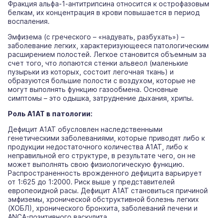
Фракция альфа-1-антитрипсина относится к острофазовым
белкам, их концентрация в крови повышается в период
воспаления.
Эмфизема (с греческого – «надувать, разбухать») –
заболевание легких, характеризующееся патологическим
расширением полостей. Легкое становится объемным за
счет того, что лопаются стенки альвеол (маленькие
пузырьки из которых, состоит легочная ткань) и
образуются большие полости с воздухом, которые не
могут выполнять функцию газообмена. Основные
симптомы – это одышка, затруднение дыхания, хрипы.
Роль А1АТ в патологии:
Дефицит А1АТ обусловлен наследственными
генетическими заболеваниями, которые приводят либо к
продукции недостаточного количества А1АТ, либо к
неправильной его структуре, в результате чего, он не
может выполнять свою физиологическую функцию.
Распространенность врожденного дефицита варьирует
от 1:625 до 1:2000. Риск выше у представителей
европеоидной расы. Дефицит А1АТ становиться причиной
эмфиземы, хронической обструктивной болезнь легких
(ХОБЛ), хронического бронхита, заболеваний печени и
ANCA-позитивного васкулита.