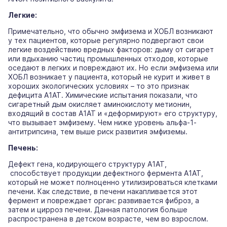
Легкие:
Примечательно, что обычно эмфизема и ХОБЛ возникают
у тех пациентов, которые регулярно подвергают свои
легкие воздействию вредных факторов: дыму от сигарет
или вдыханию частиц промышленных отходов, которые
оседают в легких и повреждают их. Но если эмфизема или
ХОБЛ возникает у пациента, который не курит и живет в
хороших экологических условиях – то это признак
дефицита А1АТ. Химические испытания показали, что
сигаретный дым окисляет аминокислоту метионин,
входящий в состав А1АТ и «деформируют» его структуру,
что вызывает эмфизему. Чем ниже уровень альфа-1-
антитрипсина, тем выше риск развития эмфиземы.
Печень:
Дефект гена, кодирующего структуру А1АТ,
способствует продукции дефектного фермента А1АТ,
который не может полноценно утилизироваться клетками
печени. Как следствие, в печени накапливается этот
фермент и повреждает орган: развивается фиброз, а
затем и цирроз печени. Данная патология больше
распространена в детском возрасте, чем во взрослом.