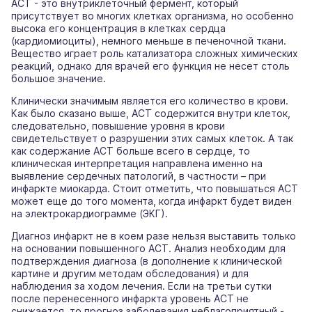
АСТ - это внутриклеточный фермент, который
присутствует во многих клетках организма, но особенно
высока его концентрация в клетках сердца
(кардиомиоциты), немного меньше в печеночной ткани.
Вещество играет роль катализатора сложных химических
реакций, однако для врачей его функция не несет столь
большое значение.
Клинически значимым является его количество в крови.
Как было сказано выше, АСТ содержится внутри клеток,
следовательно, повышение уровня в крови
свидетельствует о разрушении этих самых клеток. А так
как содержание АСТ больше всего в сердце, то
клиническая интерпретация направлена именно на
выявление сердечных патологий, в частности – при
инфаркте миокарда. Стоит отметить, что повышаться АСТ
может еще до того момента, когда инфаркт будет виден
на электрокардиограмме (ЭКГ).
Диагноз инфаркт не в коем разе нельзя выставить только
на основании повышенного АСТ. Анализ необходим для
подтверждения диагноза (в дополнение к клинической
картине и другим методам обследования) и для
наблюдения за ходом лечения. Если на третьи сутки
после перенесенного инфаркта уровень АСТ не
снижается, то прогноз заболевания неблагоприятный -