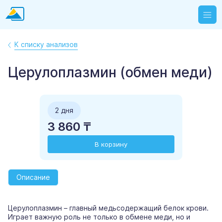
К списку анализов
Церулоплазмин (обмен меди)
2 дня
3 860 ₸
В корзину
Описание
Церулоплазмин – главный медьсодержащий белок крови.
Играет важную роль не только в обмене меди, но и