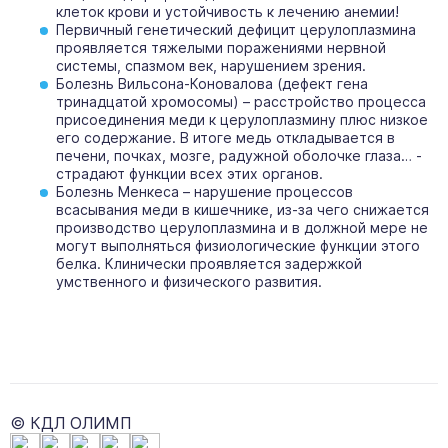
клеток крови и устойчивость к лечению анемии!
Первичный генетический дефицит церулоплазмина
проявляется тяжелыми поражениями нервной
системы, спазмом век, нарушением зрения.
Болезнь Вильсона-Коновалова (дефект гена
тринадцатой хромосомы) – расстройство процесса
присоединения меди к церулоплазмину плюс низкое
его содержание. В итоге медь откладывается в
печени, почках, мозге, радужной оболочке глаза… -
страдают функции всех этих органов.
Болезнь Менкеса – нарушение процессов
всасывания меди в кишечнике, из-за чего снижается
производство церулоплазмина и в должной мере не
могут выполняться физиологические функции этого
белка. Клинически проявляется задержкой
умственного и физического развития.
© КДЛ ОЛИМП