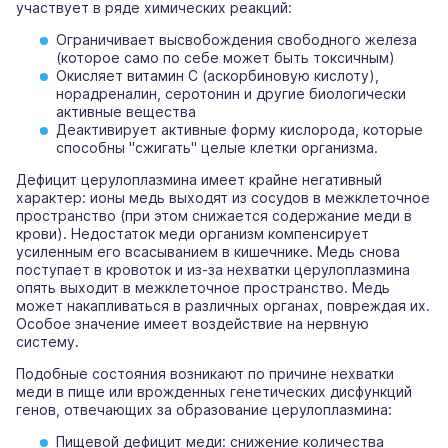
участвует в ряде химических реакций:
Ограничивает высвобождения свободного железа
(которое само по себе может быть токсичным)
Окисляет витамин С (аскорбиновую кислоту),
норадреналин, серотонин и другие биологически
активные вещества
Деактивирует активные форму кислорода, которые
способны "сжигать" целые клетки организма.
Дефицит церулоплазмина имеет крайне негативный
характер: ионы медь выходят из сосудов в межклеточное
пространство (при этом снижается содержание меди в
крови). Недостаток меди организм компенсирует
усиленным его всасыванием в кишечнике. Медь снова
поступает в кровоток и из-за нехватки церулоплазмина
опять выходит в межклеточное пространство. Медь
может накапливаться в различных органах, повреждая их.
Особое значение имеет воздействие на нервную
систему.
Подобные состояния возникают по причине нехватки
меди в пище или врожденных генетических дисфункций
генов, отвечающих за образование церулоплазмина:
Пищевой дефицит меди: снижение количества