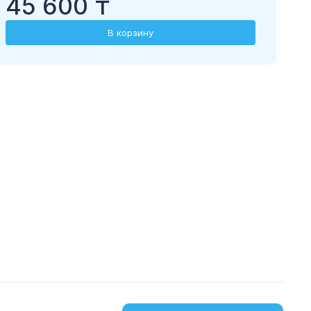
45 600 ₸
В корзину
загрузить в
скачать из
App Store
Google Play