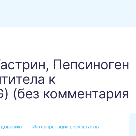
Гастрин, Пепсиноген
нтитела к
G) (без комментария
едованию
Интерпретация результатов