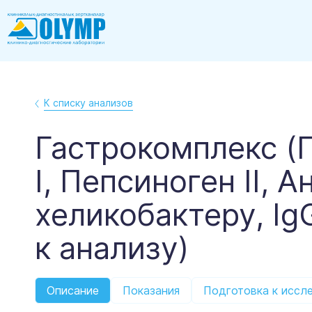
К списку анализов
Гастрокомплекс (
I, Пепсиноген II, А
хеликобактеру, Ig
к анализу)
Описание
Показания
Подготовка к иссл