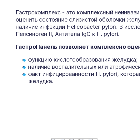
Гастрокомплекс - это комплексный неинвази
оценить состояние слизистой оболочки желу
наличие инфекции Helicobacter pylori. В иссл
Пепсиноген II, Антитела IgG к H. pylori.
ГастроПанель позволяет комплексно оце
функцию кислотообразования желудка;
наличие воспалительных или атрофическ
факт инфицированности H. pylori, котор
желудка.