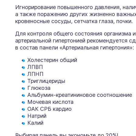
Игнорирование повышенного давления, налич
а также поражению других жизненно важных 
кровеносные сосуды, сетчатка глаза, почки.
Для контроля общего состояния организма и
артериальной гипертонией рекомендуется сд
в состав панели «Артериальная гипертония»:
Холестерин общий
ЛПВП
ЛПНП
Триглицериды
Глюкоза
Альбумин-креатининовое соотношение
Мочевая кислота
ОАК СРБ кардио
Натрий
Калий
Выбирая панель вы экономьте до 20%!