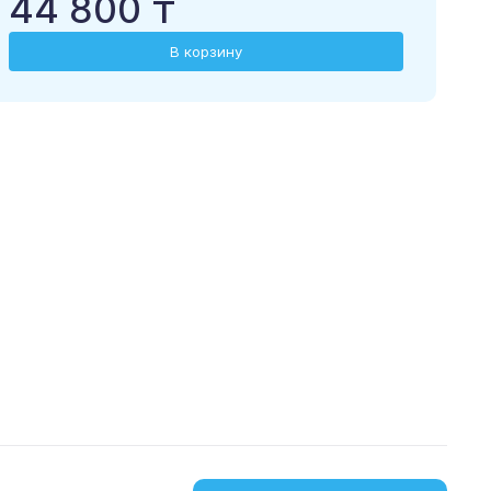
44 800 ₸
В корзину
загрузить в
скачать из
App Store
Google Play