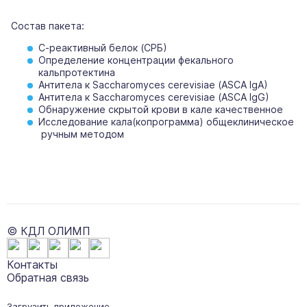
Состав пакета:
С-реактивный белок (СРБ)
Определение концентрации фекального
кальпротектина
Антитела к Saccharomyces cerevisiae (ASCA IgA)
Антитела к Saccharomyces cerevisiae (ASCA IgG)
Обнаружение скрытой крови в кале качественное
Исследование кала(копрограмма) общеклиническое
ручным методом
© КДЛ ОЛИМП
Контакты
Обратная связь
Загрузить приложение