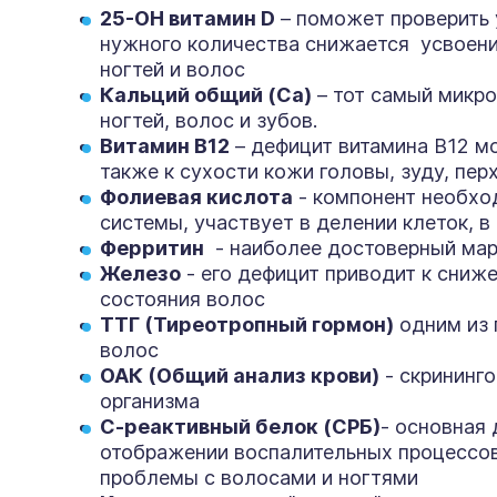
25-OH витамин D
– поможет проверить 
нужного количества снижается усвоени
ногтей и волос
Кальций общий (Са)
– тот самый микро
ногтей, волос и зубов.
Витамин В12
– дефицит витамина В12 мо
также к сухости кожи головы, зуду, перх
Фолиевая кислота
- компонент необхо
системы, участвует в делении клеток, 
Ферритин
- наиболее достоверный марк
Железо
- его дефицит приводит к сниж
состояния волос
ТТГ (Тиреотропный гормон)
одним из 
волос
ОАК (Общий анализ крови)
- скрининг
организма
С-реактивный белок (СРБ)
- основная
отображении воспалительных процессов 
проблемы с волосами и ногтями