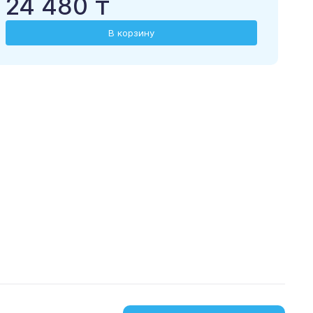
24 480 ₸
В корзину
загрузить в
скачать из
App Store
Google Play