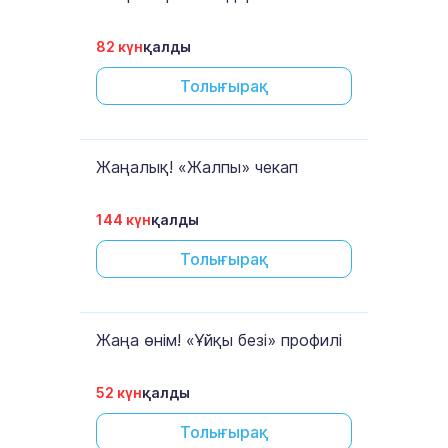
82 күн
қалды
Толығырақ
Жаңалық! «Жалпы» чекап
144 күн
қалды
Толығырақ
Жаңа өнім! «Ұйқы безі» профилі
52 күн
қалды
Толығырақ