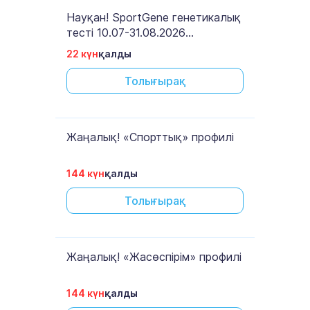
Науқан! SportGene генетикалық
тесті 10.07-31.08.2026
аралығында
22 күн
қалды
Толығырақ
Жаңалық! «Спорттық» профилі
144 күн
қалды
Толығырақ
Жаңалық! «Жасөспірім» профилі
144 күн
қалды