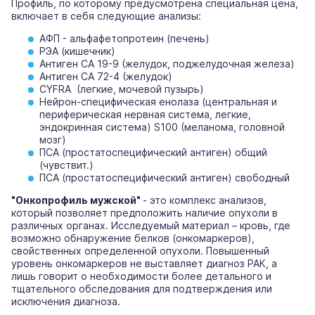
Профиль, по которому предусмотрена специальная цена,
включает в себя следующие анализы:
АФП - альфафетопротеин (печень)
РЭА (кишечник)
Антиген CA 19-9 (желудок, поджелудочная железа)
Антиген CA 72-4 (желудок)
CYFRA (легкие, мочевой пузырь)
Нейрон-специфическая енолаза (центральная и
периферическая нервная система, легкие,
эндокринная система) S100 (меланома, головной
мозг)
ПСА (простатоспецифический антиген) общий
(чувствит.)
ПСА (простатоспецифический антиген) свободный
"Онкопрофиль мужской"
- это комплекс анализов,
который позволяет предположить наличие опухоли в
различных органах. Исследуемый материал – кровь, где
возможно обнаружение белков (онкомаркеров),
свойственных определенной опухоли. Повышенный
уровень онкомаркеров не выставляет диагноз РАК, а
лишь говорит о необходимости более детального и
тщательного обследования для подтверждения или
исключения диагноза.