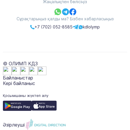
Жаңалықпен бөлісіңіз
Сұрақтарыңыз қалды ма? Бізбен хабарласыңыз
+7 (702) 052-8585
kdlolymp
© ОЛИМП КДЗ
Байланыстар
Кері байланыс
Қосымшаны жүктеп алу
жүктеу
жүктеп алу
App Store
Google Play
Әзірлеуші