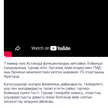
7 мамыр күні Астанада функционалдық көпсайыс бойынша
халықаралық турнир өтіп, Орталық Азия елдері мен ТМД-
ның бірнеше мемлекетінен келген шамамен 70 спортшыны
біріктірді.
Қатысушылар жоғары физикалық дайындықты, төзімділікті,
күш пен жылдамдықты талап ететін сайыс түрлері
бойынша сынға түсті. Турнир тәжірибе алмасу, спорттық
қауымдастықты дамыту және белсенді өмір салтын
насихаттау алаңына айналды