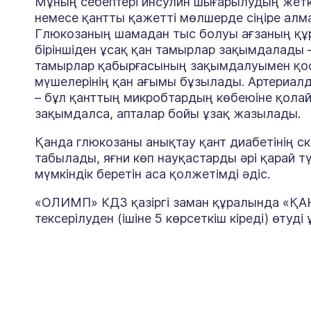
Мұның себептері инсулин шығарылудың жеткіл
немесе қантты қажетті мөлшерде сіңіре ал
Глюкозаның шамадан тыс болуы ағзаның құ
біріншіден ұсақ қан тамырлар зақымдалады –
тамырлар қабырғасының зақымдалуымен қоса,
мүшелерінің қан ағымы бұзылады. Артериалды
– бұл қанттың микробтардың көбеюіне қолай
зақымдалса, апталар бойы ұзақ жазылады.
Қанда глюкозаны анықтау қант диабетінің ск
табылады, яғни көп науқастарды әрі қарай тү
мүмкіндік беретін аса қолжетімді әдіс.
«ОЛИМП» КДЗ қазіргі заман құралында «ҚА
тексерілуден (ішіне 5 көрсеткіш кіреді) өтуді