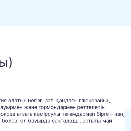
ы)
гия алатын негізгі зат. Қандағы глюкозаның
бауырмен және гормондармен реттелетін
коза ағзаға көмірсулы тағамдармен бірге – нан,
ет болса, ол бауырда сақталады, артығы май