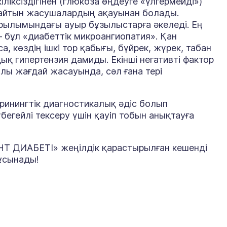
іксіздігінен (глюкоза өңдеуге «үлгермейді»)
майтын жасушалардың ақауынан болады.
рылымындағы ауыр бұзылыстарға әкеледі. Ең
 бұл «диабеттік микроангиопатия». Қан
 көздің ішкі тор қабығы, бүйрек, жүрек, табан
қ гипертензия дамиды. Екінші негативті фактор
лы жағдай жасауында, сәл ғана тері
ринингтік диагностикалық әдіс болып
бегейлі тексеру үшін қауіп тобын анықтауға
НТ ДИАБЕТІ» жеңілдік қарастырылған кешенді
 ұсынады!