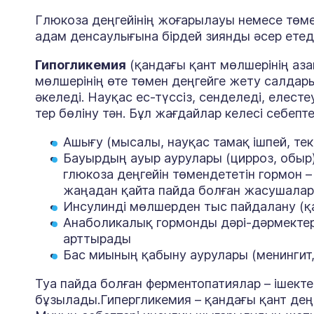
Глюкоза деңгейінің жоғарылауы немесе төме
адам денсаулығына бірдей зиянды әсер етеді
Гипогликемия
(қандағы қант мөлшерінің азаю
мөлшерінің өте төмен деңгейге жету салдар
әкеледі. Науқас ес-түссіз, сенделеді, елест
тер бөліну тән. Бұл жағдайлар келесі себеп
Ашығу (мысалы, науқас тамақ ішпей, тек
Бауырдың ауыр аурулары (цирроз, обыр)
глюкоза деңгейін төмендететін гормон 
жаңадан қайта пайда болған жасушала
Инсулинді мөлшерден тыс пайдалану (қ
Анаболикалық гормонды дәрі-дәрмекте
арттырады
Бас миының қабыну аурулары (менингит,
Туа пайда болған ферментопатиялар – ішекте 
бұзылады.Гипергликемия – қандағы қант деңгейі