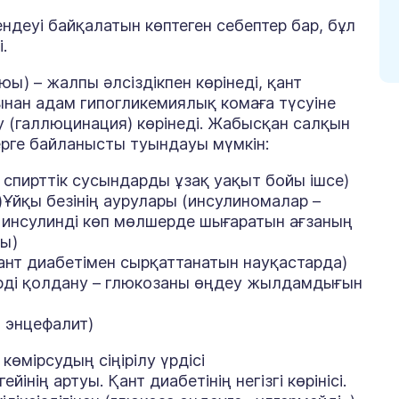
ндеуі байқалатын көптеген себептер бар, бұл
.
ы) – жалпы әлсіздікпен көрінеді, қант
ынан адам гипогликемиялық комаға түсуіне
еу (галлюцинация) көрінеді. Жабысқан салқын
терге байланысты туындауы мүмкін:
 спирттік сусындарды ұзақ уақыт бойы ішсе)
Ұйқы безінің аурулары (инсулиномалар –
– инсулинді көп мөлшерде шығаратын ағзаның
ры)
ант диабетімен сырқаттанатын науқастарда)
рді қолдану – глюкозаны өңдеу жылдамдығын
 энцефалит)
көмірсудың сіңірілу үрдісі
нің артуы. Қант диабетінің негізгі көрінісі.