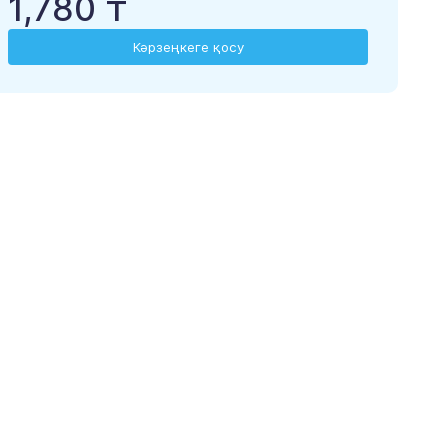
1,780 ₸
Кәрзеңкеге қосу