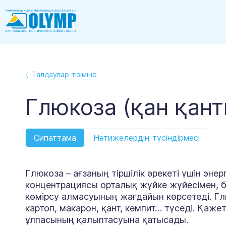
Талдаулар тізіміне
Глюкоза (қан қант
Сипаттама
Нәтижелердің түсіндірмесі
Глюкоза – ағзаның тіршілік әрекеті үшін энер
концентрациясы орталық жүйке жүйесімен, 
көмірсу алмасуының жағдайын көрсетеді. Глю
картоп, макарон, қант, кәмпит… түседі. Қаж
ұлпасының қалыптасуына қатысады.