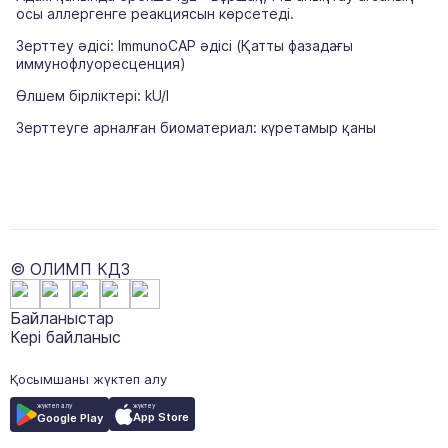
осы аллергенге реакциясын көрсетеді.
Зерттеу әдісі: ImmunoCAP әдісі (Қатты фазадағы
иммунофлуоресценция)
Өлшем бірліктері: kU/l
Зерттеуге арналған биоматериал: күретамыр қаны
© ОЛИМП КДЗ
Байланыстар
Кері байланыс
Қосымшаны жүктеп алу
жүктеу
жүктеп алу
App Store
Google Play