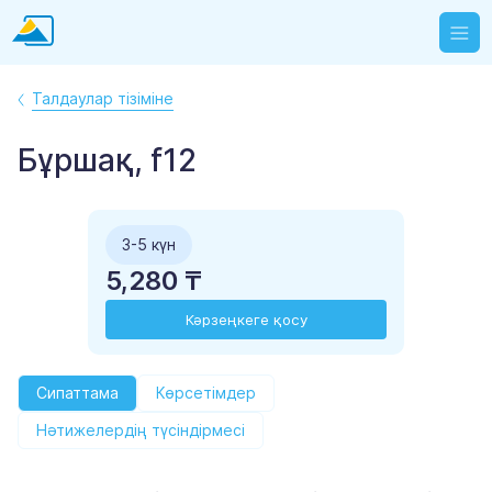
Талдаулар тізіміне
Бұршақ, f12
3-5 күн
5,280 ₸
Кәрзеңкеге қосу
Сипаттама
Көрсетімдер
Нәтижелердің түсіндірмесі