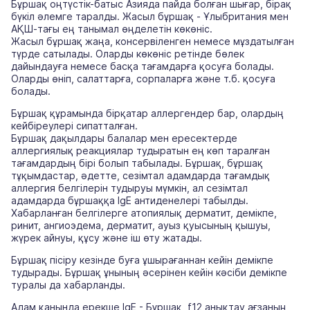
Бұршақ оңтүстік-батыс Азияда пайда болған шығар, бірақ
бүкіл әлемге таралды. Жасыл бұршақ - Ұлыбритания мен
АҚШ-тағы ең танымал өңделетін көкөніс.
Жасыл бұршақ жаңа, консервіленген немесе мұздатылған
түрде сатылады. Оларды көкөніс ретінде бөлек
дайындауға немесе басқа тағамдарға қосуға болады.
Оларды өніп, салаттарға, сорпаларға және т.б. қосуға
болады.
Бұршақ құрамында бірқатар аллергендер бар, олардың
кейбіреулері сипатталған.
Бұршақ дақылдары балалар мен ересектерде
аллергиялық реакциялар тудыратын ең көп таралған
тағамдардың бірі болып табылады. Бұршақ, бұршақ
тұқымдастар, әдетте, сезімтал адамдарда тағамдық
аллергия белгілерін тудыруы мүмкін, ал сезімтал
адамдарда бұршаққа IgE антиденелері табылды.
Хабарланған белгілерге атопиялық дерматит, демікпе,
ринит, ангиоэдема, дерматит, ауыз қуысының қышуы,
жүрек айнуы, құсу және іш өту жатады.
Бұршақ пісіру кезінде буға ұшырағаннан кейін демікпе
тудырады. Бұршақ ұнының әсерінен кейін кәсіби демікпе
туралы да хабарланды.
Адам қанында ерекше IgE - Бұршақ, f12 анықтау ағзаның