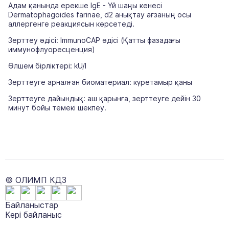
Адам қанында ерекше IgE - Үй шаңы кенесі
Dermatophagoides farinae, d2 анықтау ағзаның осы
аллергенге реакциясын көрсетеді.
Зерттеу әдісі: ImmunoCAP әдісі (Қатты фазадағы
иммунофлуоресценция)
Өлшем бірліктері: kU/l
Зерттеуге арналған биоматериал: күретамыр қаны
Зерттеуге дайындық: аш қарынға, зерттеуге дейін 30
минут бойы темекі шекпеу.
© ОЛИМП КДЗ
Байланыстар
Кері байланыс