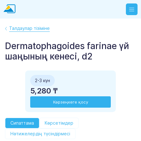
Талдаулар тізіміне
Dermatophagoides farinae үй
шаңының кенесі, d2
2-3 күн
5,280 ₸
Кәрзеңкеге қосу
Сипаттама
Көрсетімдер
Нәтижелердің түсіндірмесі