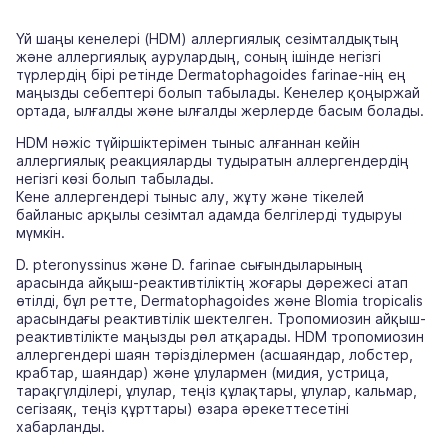
Үй шаңы кенелері (HDM) аллергиялық сезімталдықтың
және аллергиялық аурулардың, соның ішінде негізгі
түрлердің бірі ретінде Dermatophagoides farinae-нің ең
маңызды себептері болып табылады. Кенелер қоңыржай
ортада, ылғалды және ылғалды жерлерде басым болады.
HDM нәжіс түйіршіктерімен тыныс алғаннан кейін
аллергиялық реакцияларды тудыратын аллергендердің
негізгі көзі болып табылады.
Кене аллергендері тыныс алу, жұту және тікелей
байланыс арқылы сезімтал адамда белгілерді тудыруы
мүмкін.
D. pteronyssinus және D. farinae сығындыларының
арасында айқыш-реактивтіліктің жоғары дәрежесі атап
өтілді, бұл ретте, Dermatophagoides және Blomia tropicalis
арасындағы реактивтілік шектелген. Тропомиозин айқыш-
реактивтілікте маңызды рөл атқарады. HDM тропомиозин
аллергендері шаян тәрізділермен (асшаяндар, лобстер,
крабтар, шаяндар) және ұлулармен (мидия, устрица,
тарақгүлділері, ұлулар, теңіз құлақтары, ұлулар, кальмар,
сегізаяқ, теңіз құрттары) өзара әрекеттесетіні
хабарланды.