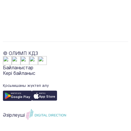
© ОЛИМП КДЗ
Байланыстар
Кері байланыс
Қосымшаны жүктеп алу
жүктеу
жүктеп алу
App Store
Google Play
Әзірлеуші