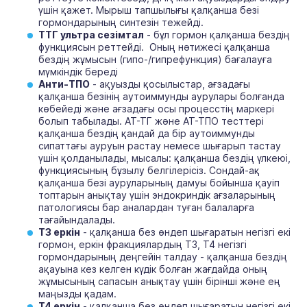
үшін қажет. Мырыш тапшылығы қалқанша безі
гормондарының синтезін тежейді.
ТТГ ультра сезімтал
- бұл гормон қалқанша бездің
функциясын реттейді. Оның нәтижесі қалқанша
бездің жұмысын (гипо-/гипрефункция) бағалауға
мүмкіндік береді
Анти-ТПО
- ақуызды қосылыстар, ағзадағы
қалқанша безінің аутоиммунды аурулары болғанда
көбейеді және ағзадағы осы процесстің маркері
болып табылады. АТ-ТГ және АТ-ТПО тесттері
қалқанша бездің қандай да бір аутоиммунды
сипаттағы ауруын растау немесе шығарып тастау
үшін қолданылады, мысалы: қалқанша бездің үлкеюі,
функциясының бұзылу белгілерісіз. Сондай-ақ
қалқанша безі ауруларының дамуы бойынша қауіп
топтарын анықтау үшін эндокриндік ағзаларының
патологиясы бар аналардан туған балаларға
тағайындалады.
Т3 еркін
- қалқанша без өндеп шығаратын негізгі екі
гормон, еркін фракциялардың Т3, Т4 негізгі
гормондарының деңгейін талдау - қалқанша бездің
ақауына кез келген күдік болған жағдайда оның
жұмысының сапасын анықтау үшін бірінші және ең
маңызды қадам.
Т4 еркін
- қалқанша без өндеп шығаратын негізгі екі