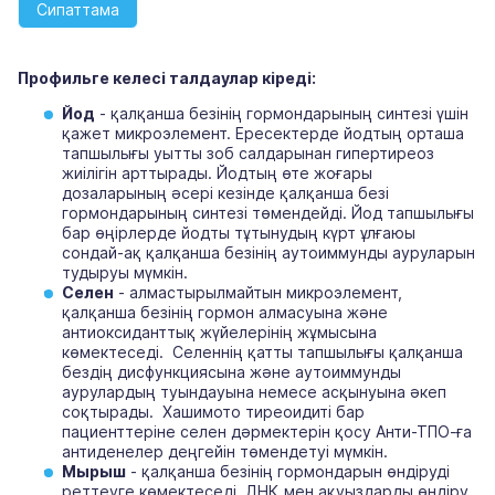
Сипаттама
Профильге келесі талдаулар кіреді:
Йод
- қалқанша безінің гормондарының синтезі үшін
қажет микроэлемент. Ересектерде йодтың орташа
тапшылығы уытты зоб салдарынан гипертиреоз
жиілігін арттырады. Йодтың өте жоғары
дозаларының әсері кезінде қалқанша безі
гормондарының синтезі төмендейді. Йод тапшылығы
бар өңірлерде йодты тұтынудың күрт ұлғаюы
сондай-ақ қалқанша безінің аутоиммунды ауруларын
тудыруы мүмкін.
Селен
- алмастырылмайтын микроэлемент,
қалқанша безінің гормон алмасуына және
антиоксиданттық жүйелерінің жұмысына
көмектеседі. Селеннің қатты тапшылығы қалқанша
бездің дисфункциясына және аутоиммунды
аурулардың туындауына немесе асқынуына әкеп
соқтырады. Хашимото тиреоидиті бар
пациенттеріне селен дәрмектерін қосу Анти-ТПО-ға
антиденелер деңгейін төмендетуі мүмкін.
Мырыш
- қалқанша безінің гормондарын өндіруді
реттеуге көмектеседі, ДНҚ мен ақуыздарды өндіру