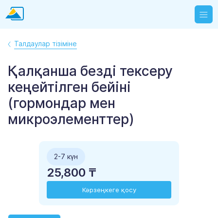
Талдаулар тізіміне
Қалқанша безді тексеру
кеңейтілген бейіні
(гормондар мен
микроэлементтер)
2-7 күн
25,800 ₸
Кәрзеңкеге қосу