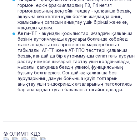
гормон, еркін фракциялардың Т3, Т4 негізгі
гормондарының деңгейін талдау - қалқанша бездің
ақауына кез келген күдік болған жағдайда оның
жұмысының сапасын анықтау үшін бірінші және ең
маңызды қадам.
Анти-ТГ
- ақуызды қосылыстар, ағзадағы қалқанша
безінің аутоиммунды аурулары болғанда көбейеді
және ағзадағы осы процесстің маркері болып
табылады. АТ-ТГ және АТ-ТПО тесттері қалқанша
бездің қандай да бір аутоиммунды сипаттағы ауруын
растау немесе шығарып тастау үшін қолданылады,
мысалы: қалқанша бездің үлкеюі, функциясының
бұзылу белгілерісіз. Сондай-ақ қалқанша безі
ауруларының дамуы бойынша қауіп топтарын
анықтау үшін эндокриндік ағзаларының патологиясы
бар аналардан туған балаларға тағайындалады.
© ОЛИМП КДЗ