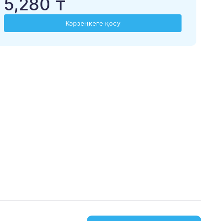
5,280 ₸
Кәрзеңкеге қосу
жүктеу
жүктеп алу
App Store
Google Play