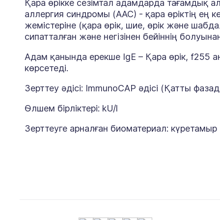
Қара өрікке сезімтал адамдарда тағамдық ал
аллергия синдромы (ААС) - қара өріктің ең 
жемістеріне (қара өрік, шие, өрік және шабд
сипатталған және негізінен бейіннің болуын
Адам қанында ерекше IgE – Қара өрік, f255 
көрсетеді.
Зерттеу әдісі: ImmunoCAP әдісі (Қатты фаз
Өлшем бірліктері: kU/l
Зерттеуге арналған биоматериал: күретамыр