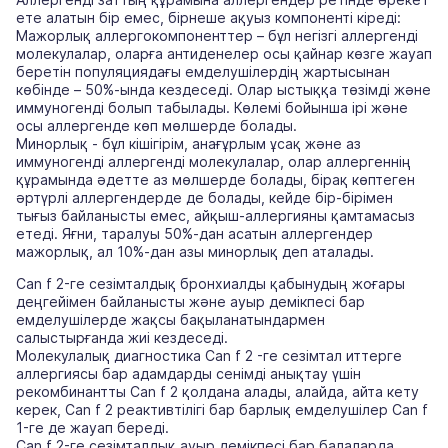
ете алатын бір емес, бірнеше ақуыз компоненті кіреді:
Мажорлық аллергокомпоненттер – бұл негізгі аллергенді
молекулалар, оларға антиденелер осы қайнар көзге жауап
беретін популяциядағы емделушілердің жартысынан
көбінде – 50%-ында кездеседі. Олар ыстыққа төзімді және
иммуногенді болып табылады. Көлемі бойынша ірі және
осы аллергенде көп мөлшерде болады.
Минорлық - бұл кішігірім, анағұрлым ұсақ және аз
иммуногенді аллергенді молекулалар, олар аллергеннің
құрамында әдетте аз мөлшерде болады, бірақ көптеген
әртүрлі аллергендерде де болады, кейде бір-бірімен
тығыз байланысты емес, айқыш-аллергияны қамтамасыз
етеді. Яғни, таралуы 50%-дан асатын аллергендер
мажорлық, ал 10%-дан азы минорлық деп аталады.
C
an f 2-ге сезімталдық бронхиалды қабынудың жоғары
деңгейімен байланысты және ауыр демікпесі бар
емделушілерде жақсы бақыланатындармен
салыстырғанда жиі кездеседі.
Молекулалық диагностика Can f 2 -ге сезімтал иттерге
аллергиясы бар адамдарды сенімді анықтау үшін
рекомбинантты Сan f 2 қолдана алады, алайда, айта кету
керек, Can f 2 реактивтілігі бар барлық емделушілер Can f
1-ге де жауап береді.
Can f 2-ге сезімталдық ауыр демікпесі бар балаларда,