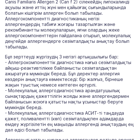
Canis Familiaris Allergen 2 (Can f 2) сілекейдің липокалинді
ақуызы және иттің жүні мен қайызғақ сығындыларында
болатын кішігірім аллерген болып табылады.
Аллергокомпонентті диагностиканың негізі
аллергендердің табиғи жоғары тазартылған және
рекомбинантты молекулаларын, яғни олардың жеке
аллергокомпоненттерін пайдалана отырып, молекулалық
деңгейде аллергендерге сезімталдықты анықтау болып
табылады.
Бұл зерттеуді жүргізудің 3 негізгі артықшылығы бар:
- Аллегрокомпоненттік диагностика нағыз сезімталдықты
айқыш-реактивтілікке байланысты сезімталдықтан
ажыратуға мүмкіндік береді. Бұл деректер аллергия
көздерін анықтауға көмектеседі: бір жалғыз, бірнеше
жақын туыстық немесе көптеген әртүрлі.
- Молекулалық аллергодиагностика арандатушылық
сынақтардың қажеттілігін жояды және аллергендермен
байланысын жоюға қатысты нақты ұсыныстар беруге
мүмкіндік береді.
- Молекулалық аллергодиагностика АСИТ-ті таңдауда
қажет, поливалентті (көп) сезімталдықпен адамдарда
емдеу жүргізілетін ең маңызды аллергенді анықтаудың ең
дәл әдісі болып табылады.
Аллергенді заттың құрамына аллергендер ретінде әрекет