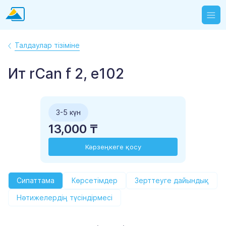
Талдаулар тізіміне
Ит rCan f 2, e102
3-5 күн
13,000 ₸
Кәрзеңкеге қосу
Сипаттама
Көрсетімдер
Зерттеуге дайындық
Нәтижелердің түсіндірмесі