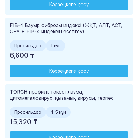
Кәрзеңкеге қосу
FIB-4 Бауыр фиброзы индексі (ЖҚТ, АЛТ, АСТ,
СРА + FIB-4 индеквін есептеу)
Профильдер
1 күн
6,600 ₸
Кәрзеңкеге қосу
TORCH профилі: токсоплазма,
цитомегаловирус, қызамық вирусы, герпес
Профильдер
4-5 күн
15,320 ₸
Кәрзеңкеге қосу