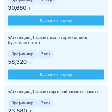
30,680 ₸
Кәрзеңкеге қосу
«Алопеция. Дефицит және гормоналдық
бұзылыс» пакеті
Профильдер
7 күн
58,320 ₸
Кәрзеңкеге қосу
«Алопеция. Дефициттерге байланысты пакет»
Профильдер
7 күн
23,580 ₸