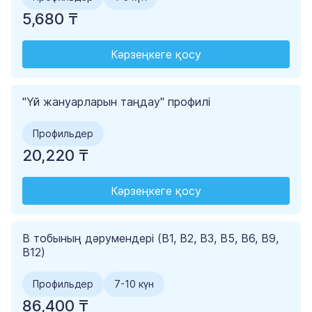
5,680 ₸
Кәрзеңкеге қосу
"Үй жануарларын таңдау" профилі
Профильдер
20,220 ₸
Кәрзеңкеге қосу
B тобының дәрумендері (B1, B2, B3, B5, B6, B9,
B12)
Профильдер
7-10 күн
86,400 ₸