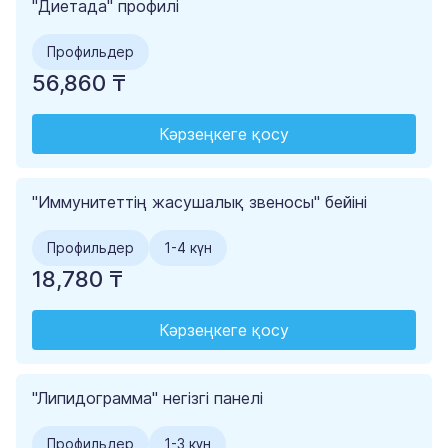
"Диетада" профилі
Профильдер
56,860 ₸
Кәрзеңкеге қосу
"Иммунитеттің жасушалық звеносы" бейіні
Профильдер
1-4 күн
18,780 ₸
Кәрзеңкеге қосу
"Липидограмма" негізгі панелі
Профильдер
1-3 күн