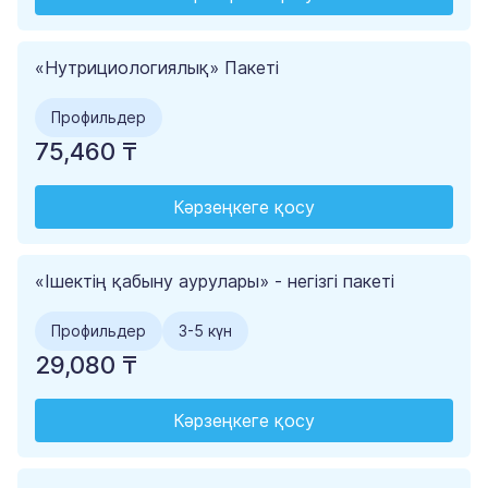
«Нутрициологиялық» Пакеті
Профильдер
75,460 ₸
Кәрзеңкеге қосу
«Ішектің қабыну аурулары» - негізгі пакеті
Профильдер
3-5 күн
29,080 ₸
Кәрзеңкеге қосу