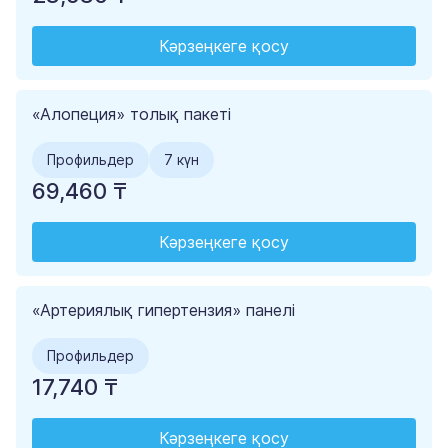
Кәрзеңкеге қосу
«Алопеция» толық пакеті
Профильдер
7 күн
69,460 ₸
Кәрзеңкеге қосу
«Артериялық гипертензия» панелі
Профильдер
17,740 ₸
Кәрзеңкеге қосу