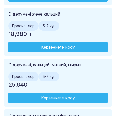
D дәрумені және кальций
Профильдер
5-7 күн
18,980 ₸
Кәрзеңкеге қосу
D дәрумені, кальций, магний, мырыш
Профильдер
5-7 күн
25,640 ₸
Кәрзеңкеге қосу
D дәрумені, магний және ферритин