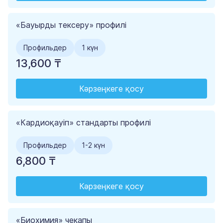
«Бауырды тексеру» профилі
Профильдер
1 күн
13,600 ₸
Кәрзеңкеге қосу
«Кардиоқауіп» стандарты профилi
Профильдер
1-2 күн
6,800 ₸
Кәрзеңкеге қосу
«Биохимия» чекапы