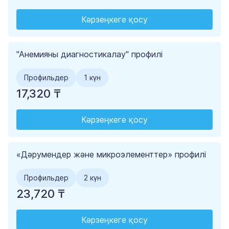
Кәрзеңкеге қосу
"Анемияны диагностикалау" профилі
Профильдер
1 күн
17,320 ₸
Кәрзеңкеге қосу
«Дәрумендер және микроэлементтер» профилі
Профильдер
2 күн
23,720 ₸
Кәрзеңкеге қосу