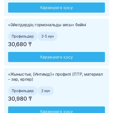
Кәрзеңкеге қосу
«Әйелдердің гормональды аясы» бейіні
Профильдер
3-5 күн
30,680 ₸
Кәрзеңкеге қосу
«Жыныстық (Интимді)» профилі (ПТР, материал
– зәр, ерлер)
Профильдер
2 күн
30,980 ₸
Кәрзеңкеге қосу