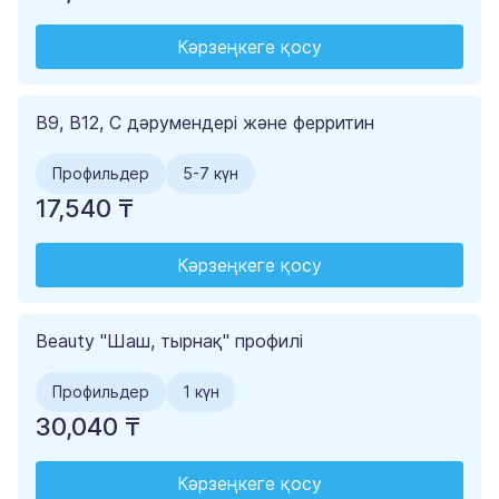
Кәрзеңкеге қосу
B9, В12, С дәрумендері және ферритин
Профильдер
5-7 күн
17,540 ₸
Кәрзеңкеге қосу
Beauty "Шаш, тырнақ" профилі
Профильдер
1 күн
30,040 ₸
Кәрзеңкеге қосу