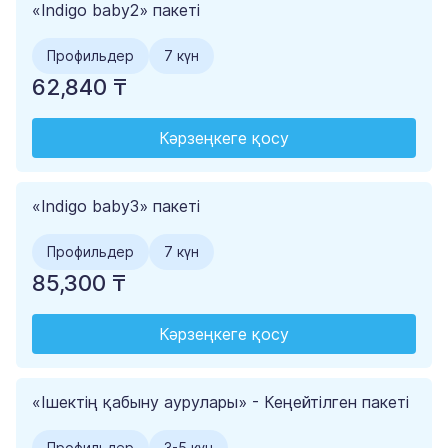
«Indigo baby2» пакеті
Профильдер
7 күн
62,840 ₸
Кәрзеңкеге қосу
«Indigo baby3» пакеті
Профильдер
7 күн
85,300 ₸
Кәрзеңкеге қосу
«Ішектің қабыну аурулары» - Кеңейтілген пакеті
Профильдер
3-5 күн