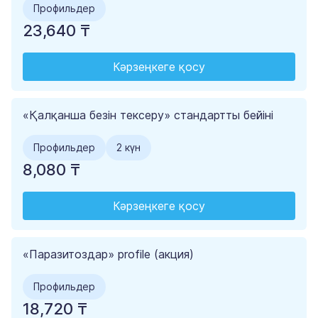
Профильдер
23,640 ₸
Кәрзеңкеге қосу
«Қалқанша безін тексеру» стандартты бейіні
Профильдер
2 күн
8,080 ₸
Кәрзеңкеге қосу
«Паразитоздар» profile (акция)
Профильдер
18,720 ₸