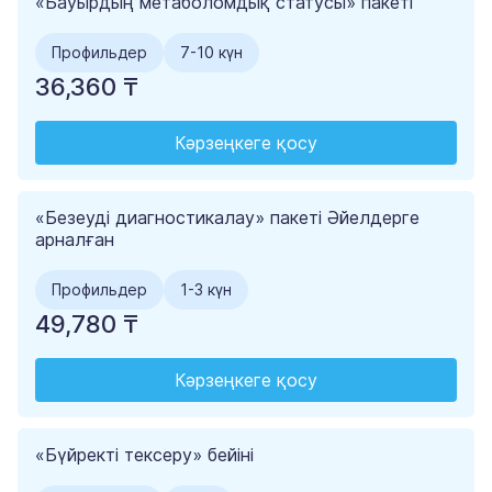
«Бауырдың метаболомдық статусы» пакеті
Профильдер
7-10 күн
36,360 ₸
Кәрзеңкеге қосу
«Безеуді диагностикалау» пакеті Әйелдерге
арналған
Профильдер
1-3 күн
49,780 ₸
Кәрзеңкеге қосу
«Бүйректі тексеру» бейіні