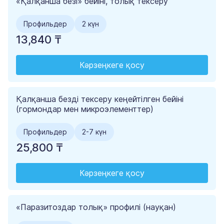
«Қалқанша безі» бейіні, толық тексеру
Профильдер
2 күн
13,840 ₸
Кәрзеңкеге қосу
Қалқанша безді тексеру кеңейтілген бейіні
(гормондар мен микроэлементтер)
Профильдер
2-7 күн
25,800 ₸
Кәрзеңкеге қосу
«Паразитоздар толық» профилі (науқан)