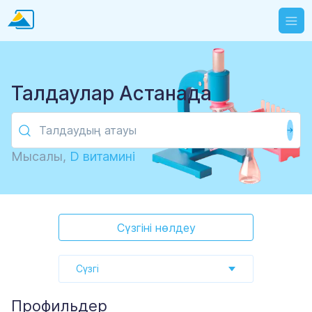
Талдаулар Астанада
Мысалы,
D витамині
Сүзгіні нөлдеу
Сүзгі
Профильдер